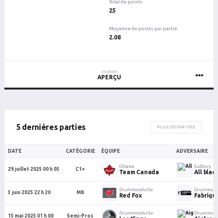
Total de points
25
Moyenne de points par partie
2.08
JOUEUR
APERÇU
5 dernières parties
PLUS DE PARTIES
DATE
CATÉGORIE
ÉQUIPE
ADVERSAIRE
Ottawa
Sudbury
29 juillet 2025 00 h 05
C1+
Team Canada
All blac
Drummondville
Drummondv
3 juin 2025 22 h 20
M8
Red Fox
Fabriqu
Drummondville
Drummondv
15 mai 2025 01 h 00
Semi-Pros