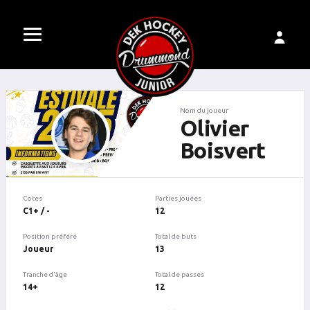
Nom du joueur
Olivier
Boisvert
Cotes
Parties jouées
C1+ / -
12
Position préféré
Total de buts
Joueur
13
Tranche d'âge
Total de passes
14+
12