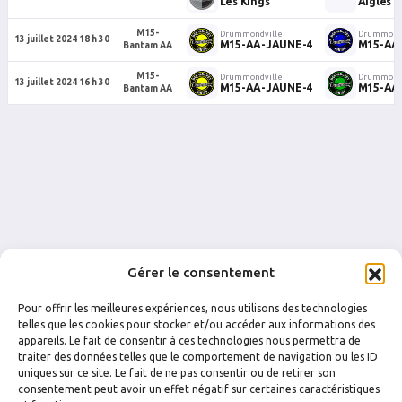
Les Kings
Aigles S
M15-
Drummondville
Drummondv
13 juillet 2024 18 h 30
M15-AA-JAUNE-4
M15-AA
Bantam AA
M15-
Drummondville
Drummondv
13 juillet 2024 16 h 30
M15-AA-JAUNE-4
M15-AA
Bantam AA
Gérer le consentement
Pour offrir les meilleures expériences, nous utilisons des technologies
telles que les cookies pour stocker et/ou accéder aux informations des
appareils. Le fait de consentir à ces technologies nous permettra de
traiter des données telles que le comportement de navigation ou les ID
uniques sur ce site. Le fait de ne pas consentir ou de retirer son
FACEBOOK
INSTAGRAM
consentement peut avoir un effet négatif sur certaines caractéristiques