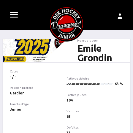
Nom du joueur
Emile
Grondin
Cotes
- / -
Ratio de victoire
65
63 %
Position préféré
Gardien
Parties jouées
104
Tranche d'âge
Junior
Victoires
65
Défaites
33