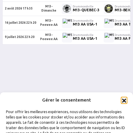
M13-
Drummondville
Drummondvil
2 août 2026 17 h 35
M13-QUEBEC-3
M13-BEIGE
Dimanche
M13-
Drummondville
Drummondvil
16 juillet 2026 22 h 20
M13 AA USA-1
M13 AA Tc
Peewee AA
M13-
Drummondville
Drummondvil
9 juillet 2026 22 h 20
M13 AA USA-1
M13 AA Fi
Peewee AA
Gérer le consentement
Pour offrir les meilleures expériences, nous utilisons des technologies
telles que les cookies pour stocker et/ou accéder aux informations des
appareils. Le fait de consentir à ces technologies nous permettra de
traiter des données telles que le comportement de navigation ou les ID
FACEBOOK
INSTAGRAM