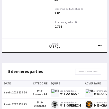
Moyenne de buts alloués
5.86
Pourcentage d'arrêt
0.794
JOUEUR
APERÇU
5 dernières parties
PLUS DE PARTIES
DATE
CATÉGORIE
ÉQUIPE
ADVERSAIRE
M13-
Drummondville
Drummondvil
6 août 2026 22 h 20
M13 AA USA-1
M13 AA C
Peewee AA
M13-
Drummondville
Drummondvil
2 août 2026 19 h 25
M13-QUEBEC-3
M13-ORAN
Dimanche