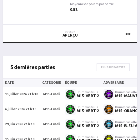
Moyenne de points par partie
0.52
JOUEUR
APERÇU
5 dernières parties
PLUS DE PARTIES
DATE
CATÉGORIE
ÉQUIPE
ADVERSAIRE
Drummondville
Drummondville
13 juillet 2026 21 h 30
M15-Lundi
M15-VERT-2
M15-MAUVE-
Drummondville
Drummondville
6 juillet 2026 21 h 30
M15-Lundi
M15-VERT-2
M15-ORANGE
Drummondville
Drummondville
29 juin 2026 21 h 30
M15-Lundi
M15-VERT-2
M15-BLEU-6
Drummondville
Drummondville
15 juin 2026 21 h 30
M15-Lundi