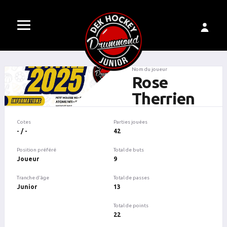
Nom du joueur
Rose
Therrien
Cotes
Parties jouées
- / -
42
Position préféré
Total de buts
Joueur
9
Tranche d'âge
Total de passes
Junior
13
Total de points
22