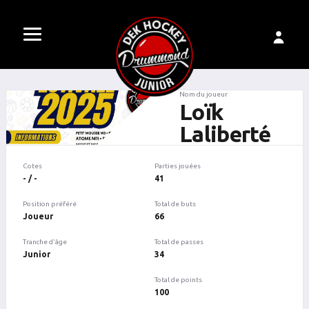
Nom du joueur
Loïk
Laliberté
Cotes
Parties jouées
- / -
41
Position préféré
Total de buts
Joueur
66
Tranche d'âge
Total de passes
Junior
34
Total de points
100