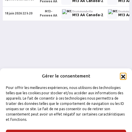
M13 AA Canada-2
M13 AA
Peewee AA
M13-
Drummondville
Drummond
18 juin 2026 22 h 20
M13 AA Canada-2
M13 AA 
Peewee AA
Gérer le consentement
Pour offrir les meilleures expériences, nous utilisons des technologies
telles que les cookies pour stocker et/ou accéder aux informations des
appareils. Le fait de consentir à ces technologies nous permettra de
traiter des données telles que le comportement de navigation ou les ID
uniques sur ce site. Le fait de ne pas consentir ou de retirer son
FACEBOOK
INSTAGRAM
consentement peut avoir un effet négatif sur certaines caractéristiques
et fonctions.