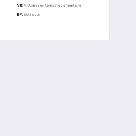
VR:
Victoires en temps règlementaire
BP:
Buts pour