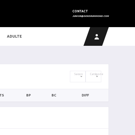
CONTACT
JUNIOR@DEKDRUMMOND.COM
ADULTE
Saison
Catégorie
TS
BP
BC
DIFF