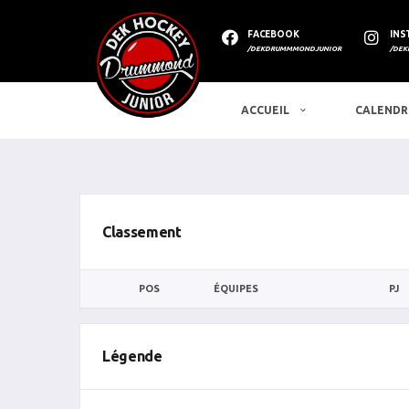
FACEBOOK
INS
/DEKDRUMMMONDJUNIOR
/DEK
ACCUEIL
CALENDR
Classement
POS
ÉQUIPES
PJ
Légende