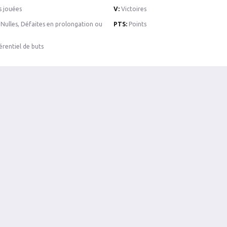
s jouées
V:
Victoires
Nulles, Défaites en prolongation ou
PTS:
Points
érentiel de buts