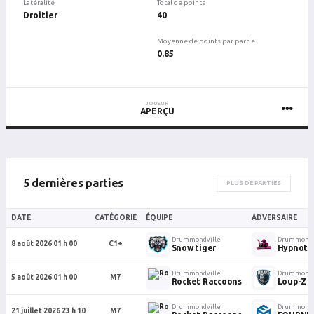
Latéralité
Total de points
Droitier
40
Moyenne de points par partie
0.85
JOUEUR
APERÇU
5 dernières parties
PLUS DE PARTIES
DATE
CATÉGORIE
ÉQUIPE
ADVERSAIRE
Drummondville
Drummondv
8 août 2026 01 h 00
C1+
Snow tiger
Hypnotik
Drummondville
Drummondv
5 août 2026 01 h 00
M7
Rocket Raccoons
Loup-Ze
Drummondville
Drummondv
21 juillet 2026 23 h 10
M7