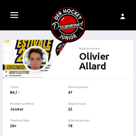
Nom du joueur
Olivier
Allard
Cotes
Parties jouées
B4 / -
47
Position préféré
Total de buts
Joueur
22
Tranche d'âge
Total de passes
20+
18