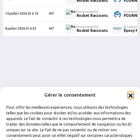
Rocket Raccoons
FOURNIT
Drummondville
Drummondv
14 juillet 2026 23 h 10
M7
Rocket Raccoons
FOURNIT
Drummondville
St-Leonard-
8 juillet 2026 01 h 55
M7
Rocket Raccoons
Époxy N
Gérer le consentement
Pour offrir les meilleures expériences, nous utilisons des technologies
telles que les cookies pour stocker et/ou accéder aux informations des
appareils. Le fait de consentir à ces technologies nous permettra de
traiter des données telles que le comportement de navigation ou les ID
uniques sur ce site. Le fait de ne pas consentir ou de retirer son
FACEBOOK
INSTAGRAM
consentement peut avoir un effet négatif sur certaines caractéristiques