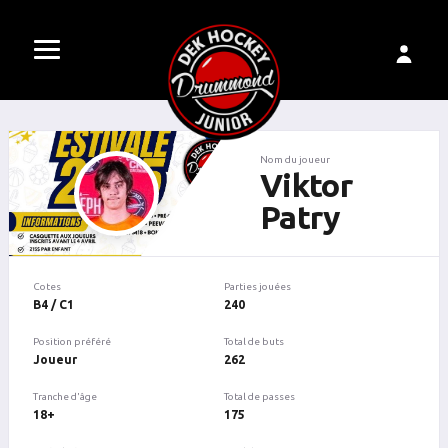
Nom du joueur
Viktor
Patry
Cotes
Parties jouées
B4 / C1
240
Position préféré
Total de buts
Joueur
262
Tranche d'âge
Total de passes
18+
175