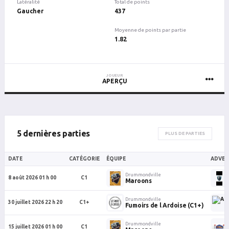
Latéralité
Total de points
Gaucher
437
Moyenne de points par partie
1.82
JOUEUR
APERÇU
5 dernières parties
PLUS DE PARTIES
DATE
CATÉGORIE
ÉQUIPE
ADVER
Drummondville
8 août 2026 01 h 00
C1
Maroons
Drummondville
30 juillet 2026 22 h 20
C1+
Fumoirs de l Ardoise (C1+)
Drummondville
15 juillet 2026 01 h 00
C1