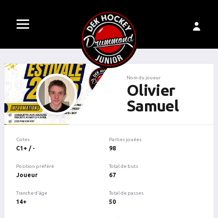
Nom du joueur
Olivier
Samuel
Cotes
Parties jouées
C1+ / -
98
Position préféré
Total de buts
Joueur
67
Tranche d'âge
Total de passes
14+
50