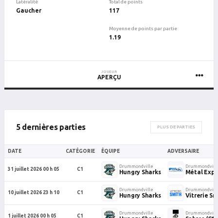
Latéralité
Total de points
Gaucher
117
Moyenne de points par partie
1.19
JOUEUR
APERÇU
5 dernières parties
PLUS DE PARTIES
DATE
CATÉGORIE
ÉQUIPE
ADVERSAIRE
Drummondville
Drummondvill
31 juillet 2026 00 h 05
C1
Hungry Sharks
Métal Expa
Drummondville
Drummondvill
10 juillet 2026 23 h 10
C1
Hungry Sharks
Vitrerie Sm
Drummondville
Drummondvill
1 juillet 2026 00 h 05
C1