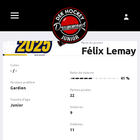
Nom du joueur
Félix Lemay
Cotes
- / -
Ratio de victoire
9
41 %
Position préféré
Gardien
Parties jouées
22
Tranche d'âge
Junior
Victoires
9
Défaites
11