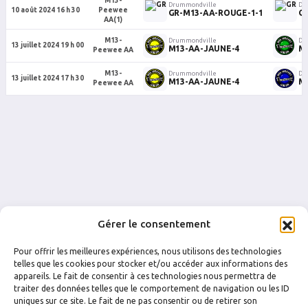
M13-
Drummondville
Dr
10 août 2024 16 h 30
Peewee
GR-M13-AA-ROUGE-1-1
GR
AA(1)
M13-
Drummondville
Dr
13 juillet 2024 19 h 00
M13-AA-JAUNE-4
M
Peewee AA
M13-
Drummondville
Dr
13 juillet 2024 17 h 30
M13-AA-JAUNE-4
M1
Peewee AA
Gérer le consentement
Pour offrir les meilleures expériences, nous utilisons des technologies
telles que les cookies pour stocker et/ou accéder aux informations des
appareils. Le fait de consentir à ces technologies nous permettra de
traiter des données telles que le comportement de navigation ou les ID
FACEBOOK
INSTAGRAM
uniques sur ce site. Le fait de ne pas consentir ou de retirer son