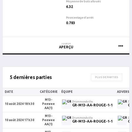
Moyenne de buts alloués
6.32
Pourcentage d'arrêt
0.783
JOUEUR
APERÇU
5 dernières parties
PLUS DE PARTIES
DATE
CATÉGORIE
ÉQUIPE
ADVERSA
M13-
Drummondville
Dr
10 août 2024 18 h 30
Peewee
GR-M13-AA-ROUGE-1-1
GR
AA(1)
M13-
Drummondville
Dr
10 août 2024 17 h 30
Peewee
GR-M13-AA-ROUGE-1-1
GR
AA(1)