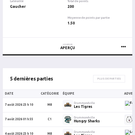
Latéralité
Total de points
Gaucher
200
Moyenne de points par partie
1.50
JOUEUR
APERÇU
5 dernières parties
PLUS DE PARTIES
DATE
CATÉGORIE
ÉQUIPE
ADVER
Drummondville
7 août 2026 23 h 10
M8
Les Tigres
Drummondville
7 août 2026 01 h 55
C1
Hungry Sharks
Drummondville
4 août 2026 23 h 10
M8