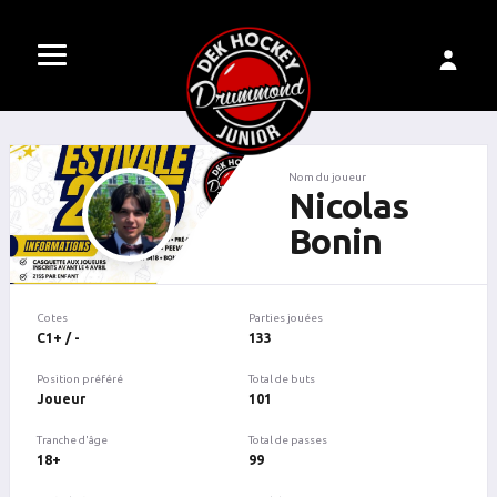
Nom du joueur
Nicolas
Bonin
Cotes
Parties jouées
C1+ / -
133
Position préféré
Total de buts
Joueur
101
Tranche d'âge
Total de passes
18+
99