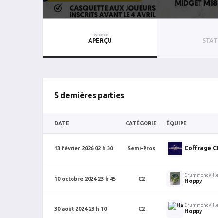
JOUEUR
APERÇU
STAT
5 dernières parties
DATE
CATÉGORIE
ÉQUIPE
Coffrage C
13 février 2026 02 h 30
Semi-Pros
Drummondvill
10 octobre 2024 23 h 45
C2
Hoppy
Drummondvill
30 août 2024 23 h 10
C2
Hoppy