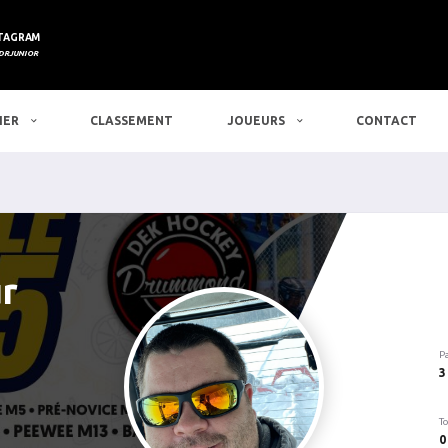
TAGRAM
DRJUNIOR
IER
CLASSEMENT
JOUEURS
CONTACT
r
P
3
To
0