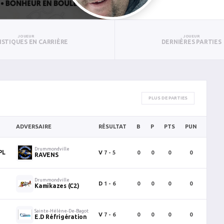
JOUEUR
JOUEUR
ISTIQUES EN CARRIÈRE
DERNIÈRES PARTIES
PLUS DE PARTIES
ADVERSAIRE
RÉSULTAT
B
P
PTS
PUN
BAN
Drummondville
PL
V
7 - 5
0
0
0
0
0
RAVENS
e
Drummondville
D
1 - 6
0
0
0
0
0
Kamikazes (C2)
e
Sainte-Hélène-De-Bagot
V
7 - 6
0
0
0
0
0
E.D Réfrigération