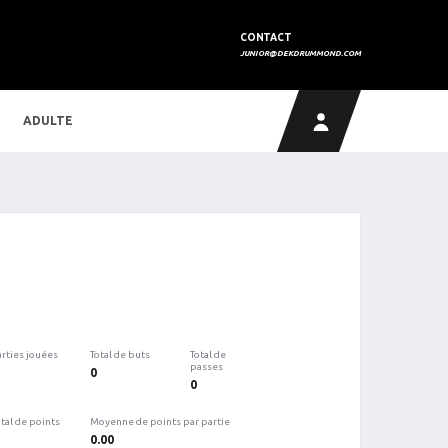
CONTACT
JUNIOR@DEKDRUMMOND.COM
ADULTE
arties jouées
Total de buts
Total de
passes
0
0
tal de points
Moyenne de points par partie
0.00