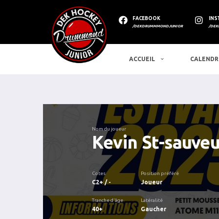
FACEBOOK
INS
/DEKDRUMMMONDJUNIOR
/DEK
ACCUEIL
CALENDR
Nom du joueur
Kevin St-sauveu
Cotes
Position préféré
C2+ / -
Joueur
Tranche d'âge
Latéralité
40+
Gaucher