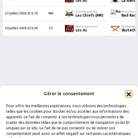
Les As
La Banda
Drummondville
Drummondvi
27 juillet 2026 23 h 10
MR
Les Chiefs (MR)
Bad Racc
Worcestershire
Drummondvi
24 juillet 2026 22 h 20
C2
Les As
Skytech
Gérer le consentement
Pour offrir les meilleures expériences, nous utilisons des technologies
telles que les cookies pour stocker et/ou accéder aux informations des
appareils. Le fait de consentir à ces technologies nous permettra de
traiter des données telles que le comportement de navigation ou les ID
uniques sur ce site. Le fait de ne pas consentir ou de retirer son
FACEBOOK
INSTAGRAM
consentement peut avoir un effet négatif sur certaines caractéristiques