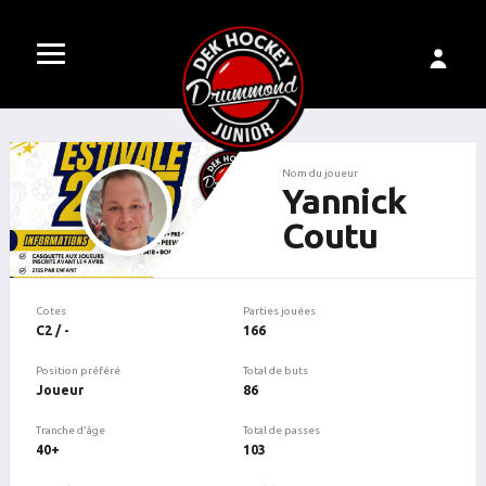
Nom du joueur
Yannick
Coutu
Cotes
Parties jouées
C2 / -
166
Position préféré
Total de buts
Joueur
86
Tranche d'âge
Total de passes
40+
103