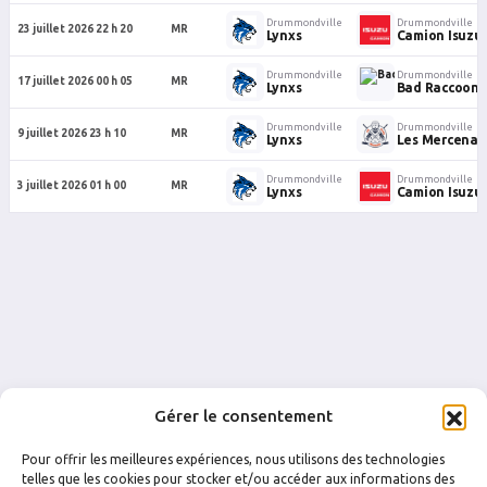
Drummondville
Drummondville
23 juillet 2026 22 h 20
MR
Lynxs
Camion Isuzu
Drummondville
Drummondville
17 juillet 2026 00 h 05
MR
Lynxs
Bad Raccoons
Drummondville
Drummondville
9 juillet 2026 23 h 10
MR
Lynxs
Les Mercenair
Drummondville
Drummondville
3 juillet 2026 01 h 00
MR
Lynxs
Camion Isuzu
Gérer le consentement
Pour offrir les meilleures expériences, nous utilisons des technologies
telles que les cookies pour stocker et/ou accéder aux informations des