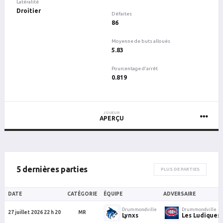
Latéralité
Droitier
Défaites
86
Moyenne de buts alloués
5.83
Pourcentage d'arrêt
0.819
JOUEUR
APERÇU
5 dernières parties
PLUS DE PARTIES
DATE
CATÉGORIE
ÉQUIPE
ADVERSAIRE
Drummondville
Drummondville
27 juillet 2026 22 h 20
MR
Lynxs
Les Ludiques