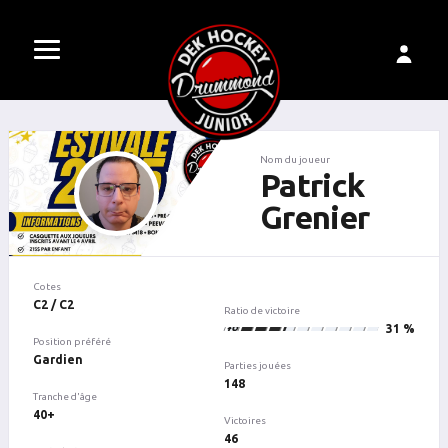
Nom du joueur
Patrick
Grenier
Cotes
C2 / C2
Ratio de victoire
46
31 %
Position préféré
Gardien
Parties jouées
148
Tranche d'âge
40+
Victoires
46