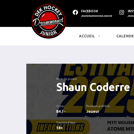
FACEBOOK
INS
/DEKDRUMMMONDJUNIOR
/DEK
ACCUEIL
CALENDR
Nom du joueur
Shaun Coderre
Cotes
Position préféré
B4 / -
Joueur
Tranche d'âge
18+