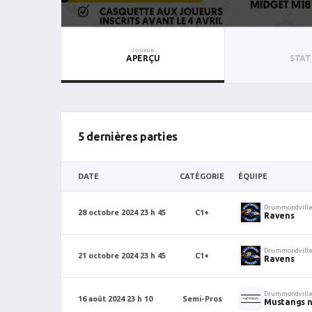
JOUEUR
APERÇU
STAT
5 dernières parties
DATE
CATÉGORIE
ÉQUIPE
Drummondvill
28 octobre 2024 23 h 45
C1+
Ravens
Drummondvill
21 octobre 2024 23 h 45
C1+
Ravens
Drummondvill
16 août 2024 23 h 10
Semi-Pros
Mustangs 