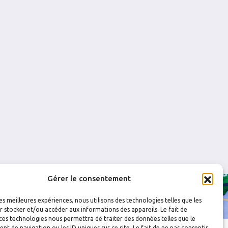
0
0
0
0
0
0
0
0
0
0
0
0
0
0
Gérer le consentement
les meilleures expériences, nous utilisons des technologies telles que les
 stocker et/ou accéder aux informations des appareils. Le fait de
ces technologies nous permettra de traiter des données telles que le
 de navigation ou les ID uniques sur ce site. Le fait de ne pas consentir