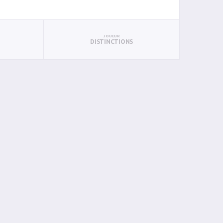
JOUEUR
DISTINCTIONS
P
PTS
PUN
BAN
PAN
BIN
PIN
1
1
0
0
0
0
0
1
1
0
0
0
0
0
0
2
0
0
0
0
0