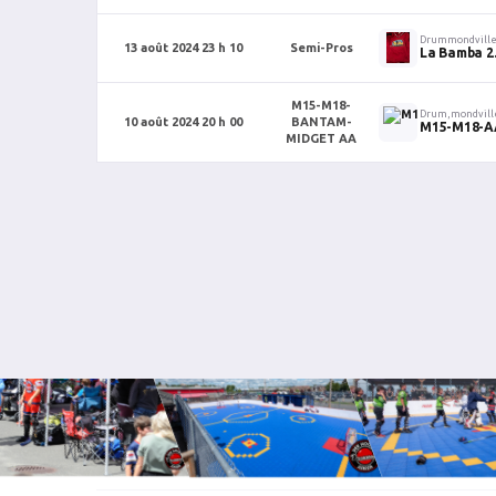
Drummondvill
13 août 2024 23 h 10
Semi-Pros
La Bamba 2
M15-M18-
Drum,mondvill
10 août 2024 20 h 00
BANTAM-
M15-M18-AA
MIDGET AA