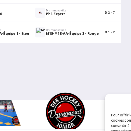
e
Drummondville
D
2 - 7
0
.0
Phil Expert
e
Drummondville
D
1 - 2
0
-Équipe 1 - Bleu
M15-M18-AA-Équipe 3 - Rouge
Pour offrir 
cookies pour
consentir à 
comportement