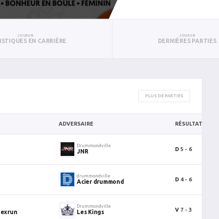
JOUEUR
JOUEUR
ISTIQUES EN CARRIÈRE
DERNIÈRES PARTIES
PLUS DE PARTIES
ADVERSAIRE
RÉSULTAT
B
e
Drummondville
D
5 - 6
0
JNR
e
drummondville
D
4 - 6
0
Acier drummond
e
Drummondville
V
7 - 3
2
nexrun
Les Kings