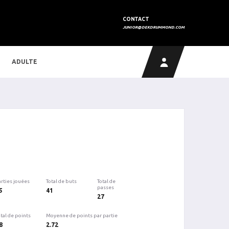
CONTACT
JUNIOR@DEKDRUMMOND.COM
ADULTE
arties jouées
Total de buts
Total de
passes
5
41
27
tal de points
Moyenne de points par partie
8
2.72