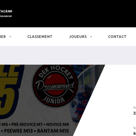
TAGRAM
DRJUNIOR
IER
CLASSEMENT
JOUEURS
CONTACT
P
2
To
6