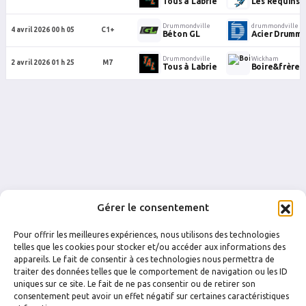
Tous à Labrie
Les Requins 
Drummondville
drummondville
4 avril 2026 00 h 05
C1+
Béton GL
Acier Drumm
Drummondville
Wickham
2 avril 2026 01 h 25
M7
Tous à Labrie
Boire&frères 
Gérer le consentement
Pour offrir les meilleures expériences, nous utilisons des technologies
telles que les cookies pour stocker et/ou accéder aux informations des
appareils. Le fait de consentir à ces technologies nous permettra de
traiter des données telles que le comportement de navigation ou les ID
uniques sur ce site. Le fait de ne pas consentir ou de retirer son
FACEBOOK
INSTAGRAM
consentement peut avoir un effet négatif sur certaines caractéristiques