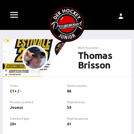
Nom du joueur
Thomas
Brisson
Cotes
Parties jouées
C1+ / -
86
Position préféré
Total de buts
Joueur
39
Tranche d'âge
Total de passes
20+
61