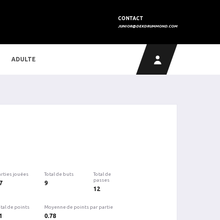
CONTACT
JUNIOR@DEKDRUMMOND.COM
ADULTE
arties jouées
Total de buts
Total de
passes
7
9
12
tal de points
Moyenne de points par partie
1
0.78