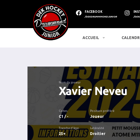
FACEBOOK
INS
/DEKDRUMMMONDJUNIOR
/DEK
ACCUEIL
CALENDR
Nom du joueur
Xavier Neveu
Cotes
Position préféré
C1 / -
Joueur
Tranche d'âge
Latéralité
25+
Droitier