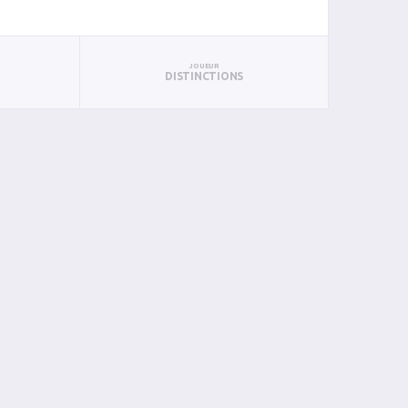
JOUEUR
DISTINCTIONS
BAN
PAN
BIN
PIN
0
0
0
0
0
0
0
0
0
0
0
0