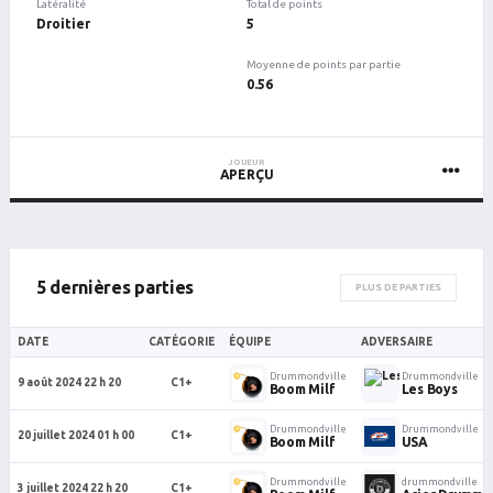
Latéralité
Total de points
Droitier
5
Moyenne de points par partie
0.56
JOUEUR
APERÇU
5 dernières parties
PLUS DE PARTIES
DATE
CATÉGORIE
ÉQUIPE
ADVERSAIRE
Drummondville
Drummondville
9 août 2024 22 h 20
C1+
Boom Milf
Les Boys
Drummondville
Drummondville
20 juillet 2024 01 h 00
C1+
Boom Milf
USA
Drummondville
drummondville
3 juillet 2024 22 h 20
C1+