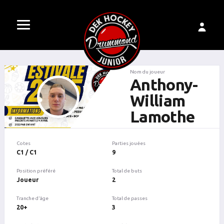
Nom du joueur
Anthony-
William
Lamothe
Cotes
Parties jouées
C1 / C1
9
Position préféré
Total de buts
Joueur
2
Tranche d'âge
Total de passes
20+
3