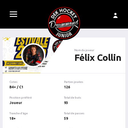
Nom du joueur
Félix Collin
Cotes
Parties jouées
B4+ / C1
126
Position préféré
Total de buts
Joueur
93
Tranche d'âge
Total de passes
18+
59