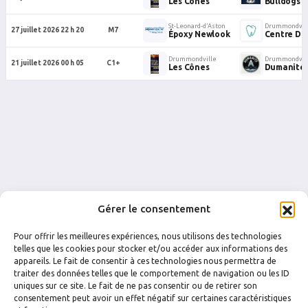
Les Cônes
Bulldogs
St-Leonard-d’Aston
Drummondvil
27 juillet 2026 22 h 20
M7
Époxy Newlook
Centre De
Drummondville
Drummondvil
21 juillet 2026 00 h 05
C1+
Les Cônes
Dumanité
Gérer le consentement
Pour offrir les meilleures expériences, nous utilisons des technologies
telles que les cookies pour stocker et/ou accéder aux informations des
appareils. Le fait de consentir à ces technologies nous permettra de
traiter des données telles que le comportement de navigation ou les ID
uniques sur ce site. Le fait de ne pas consentir ou de retirer son
FACEBOOK
INSTAGRAM
consentement peut avoir un effet négatif sur certaines caractéristiques