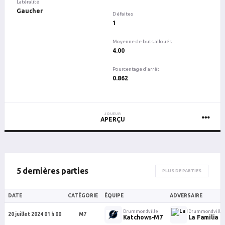
Latéralité
Gaucher
Défaites
1
Moyenne de buts alloués
4.00
Pourcentage d'arrêt
0.862
JOUEUR
APERÇU
5 dernières parties
PLUS DE PARTIES
DATE
CATÉGORIE
ÉQUIPE
ADVERSAIRE
Drummondville
Drummondville
20 juillet 2024 01 h 00
M7
Katchows-M7
La Familia