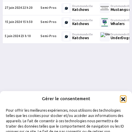
Drummondville
Drummondville
27 juin 2024 22 h 20
Semi-Pros
Katchows
Mustangs n
Drummondville
Drummondville
15 juin 2024 15 h 50
Semi-Pros
Katchows
Whalers
Drummondville
Drummondville
5 juin 2024 23 h 10
Semi-Pros
Katchows
UnderDogs
Gérer le consentement
Pour offrir les meilleures expériences, nous utilisons des technologies
telles que les cookies pour stocker et/ou accéder aux informations des
appareils. Le fait de consentir à ces technologies nous permettra de
traiter des données telles que le comportement de navigation ou les ID
FACEBOOK
INSTAGRAM
uniques sur ce site. Le fait de ne pas consentir ou de retirer son