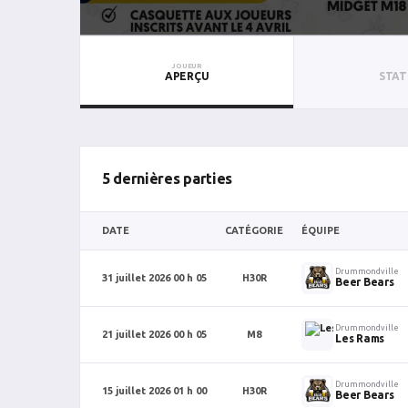
JOUEUR
APERÇU
STAT
5 dernières parties
DATE
CATÉGORIE
ÉQUIPE
Drummondville
31 juillet 2026 00 h 05
H30R
Beer Bears
Drummondville
21 juillet 2026 00 h 05
M8
Les Rams
Drummondville
15 juillet 2026 01 h 00
H30R
Beer Bears