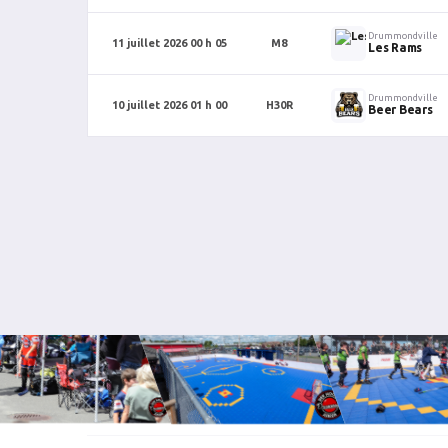
Drummondville
11 juillet 2026 00 h 05
M8
Les Rams
Drummondville
10 juillet 2026 01 h 00
H30R
Beer Bears