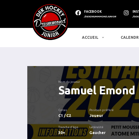
FACEBOOK
INS
/DEKDRUMMMONDJUNIOR
/DEK
ACCUEIL
CALENDR
Nom du joueur
Samuel Emond
Cotes
Position préféré
C1 / C2
Joueur
Tranche d'âge
Latéralité
30+
Gaucher