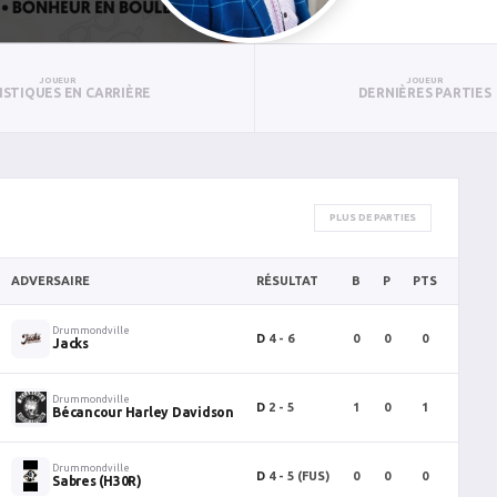
JOUEUR
JOUEUR
ISTIQUES EN CARRIÈRE
DERNIÈRES PARTIES
PLUS DE PARTIES
ADVERSAIRE
RÉSULTAT
B
P
PTS
PUN
Drummondville
D
4 - 6
0
0
0
0
Jacks
Drummondville
D
2 - 5
1
0
1
0
Bécancour Harley Davidson
Drummondville
D
4 - 5
(FUS)
0
0
0
0
Sabres (H30R)