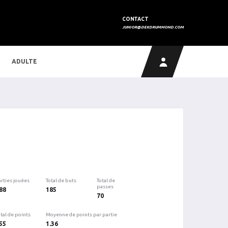
CONTACT
JUNIOR@DEKDRUMMOND.COM
ADULTE
arties jouées
Total de buts
Total de
passes
88
185
70
tal de points
Moyenne de points par partie
55
1.36