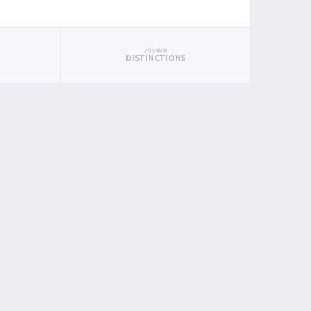
JOUEUR
DISTINCTIONS
BAN
PAN
BIN
PIN
0
0
0
0
0
0
0
0
0
0
0
0