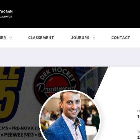
TAGRAM
DRJUNIOR
IER
CLASSEMENT
JOUEURS
CONTACT
P
1
To
2