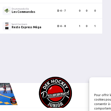
Drummondville
D
4 - 7
0
0
0
0
Les Commandos
Saint Germain
D
4 - 8
1
0
1
0
Resto Express Méga
Pour offrir 
cookies pour
consentir à 
comportement