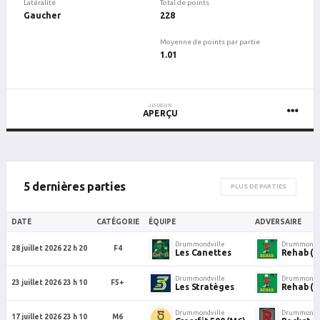
Latéralité
Total de points
Gaucher
228
Moyenne de points par partie
1.01
JOUEUR
APERÇU
5 dernières parties
PLUS DE PARTIES
DATE
CATÉGORIE
ÉQUIPE
ADVERSAIRE
Drummondville
Drummondvi
28 juillet 2026 22 h 20
F4
Les Canettes
Rehab (F
Drummondville
Drummondvi
23 juillet 2026 23 h 10
F5+
Les Stratèges
Rehab (F
Drummondville
Drummondvi
17 juillet 2026 23 h 10
M6