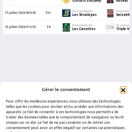
Crossfit 500 (M6)
Rocket D
Drummondville
Drummondvi
17 juillet 2026 00 h 05
F5+
Les Stratèges
Seize64
Drummondville
Drummondvi
15 juillet 2026 01 h 55
F4
Les Canettes
Triple V
Gérer le consentement
Pour offrir les meilleures expériences, nous utilisons des technologies
telles que les cookies pour stocker et/ou accéder aux informations des
appareils. Le fait de consentir à ces technologies nous permettra de
traiter des données telles que le comportement de navigation ou les ID
uniques sur ce site. Le fait de ne pas consentir ou de retirer son
FACEBOOK
INSTAGRAM
consentement peut avoir un effet négatif sur certaines caractéristiques