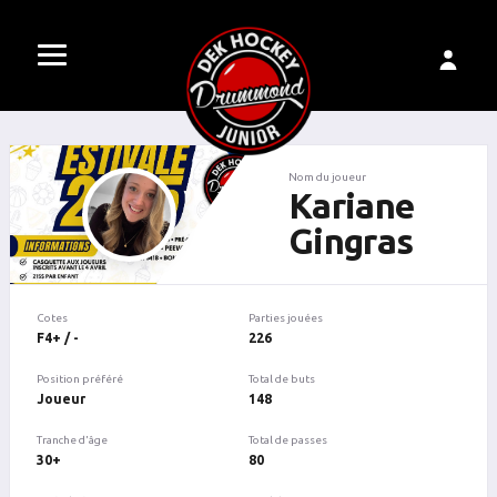
Nom du joueur
Kariane
Gingras
Cotes
Parties jouées
F4+ / -
226
Position préféré
Total de buts
Joueur
148
Tranche d'âge
Total de passes
30+
80