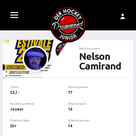
Nom du joueur
Nelson
Camirand
Cotes
Parties jouées
C2 / -
77
Position préféré
Total de buts
Joueur
16
Tranche d'âge
Total de passes
25+
14