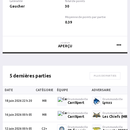
Latéralité
Total de points
Gaucher
30
Moyenne de points par partie
0.39
JOUEUR
APERÇU
5 dernières parties
PLUS DE PARTIES
DATE
CATÉGORIE
ÉQUIPE
ADVERSAIRE
Drummondville
Drummondville
18 juin 2026 22 h 20
MR
CarrXpert
Lynxs
Drummondville
Drummondville
16 juin 2026 00 h 05
MR
CarrXpert
Les Chiefs (MR)
Drummondville
Drummondville
12 juin 2026 00 h 05
C2+