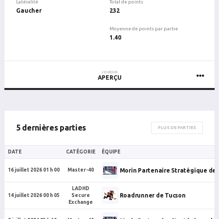
Latéralité
Total de points
Gaucher
232
Moyenne de points par partie
1.40
JOUEUR
APERÇU
5 dernières parties
PLUS DE PARTIES
DATE
CATÉGORIE
ÉQUIPE
Morin Partenaire Stratégique de
16 juillet 2026 01 h 00
Master-40
LADHD
Roadrunner de Tucson
14 juillet 2026 00 h 05
Secure
Exchange