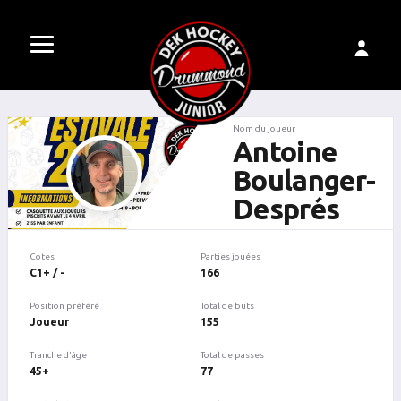
Nom du joueur
Antoine
Boulanger-
Després
Cotes
Parties jouées
C1+ / -
166
Position préféré
Total de buts
Joueur
155
Tranche d'âge
Total de passes
45+
77