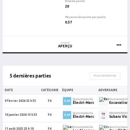
Total de points
20
Moyenne de points par partie
0.57
JOUEUR
APERÇU
5 dernières parties
PLUS DE PARTIES
DATE
CATÉGORIE
ÉQUIPE
ADVERSAIRE
Drummondville
Drummondville
9 février 2026 23 h 55
F4
Électri-Marc
Excavations
Drummondville
DRUMMONDVIL
10 janvier 2026 15 h 55
F4
Électri-Marc
Subaru Victo
Drummondville
Saint-Germain 
11 août 2025 23 h 10
F4