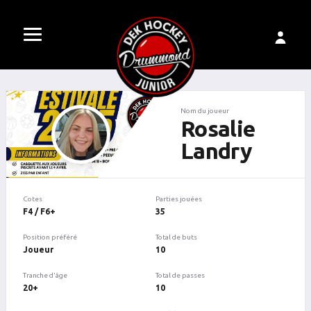
Nom du joueur
Rosalie
Landry
Cotes
Parties jouées
F4 / F6+
35
Position préféré
Total de buts
Joueur
10
Tranche d'âge
Total de passes
20+
10