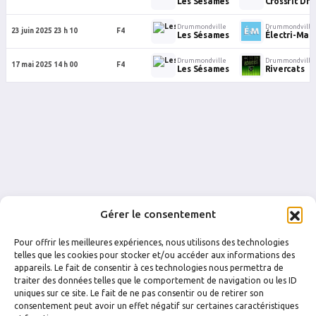
Les Sésames
Crossfit D
Drummondville
Drummondville
23 juin 2025 23 h 10
F4
Les Sésames
Électri-Mar
Drummondville
Drummondville
17 mai 2025 14 h 00
F4
Les Sésames
Rivercats
Gérer le consentement
Pour offrir les meilleures expériences, nous utilisons des technologies
telles que les cookies pour stocker et/ou accéder aux informations des
appareils. Le fait de consentir à ces technologies nous permettra de
traiter des données telles que le comportement de navigation ou les ID
uniques sur ce site. Le fait de ne pas consentir ou de retirer son
FACEBOOK
INSTAGRAM
consentement peut avoir un effet négatif sur certaines caractéristiques