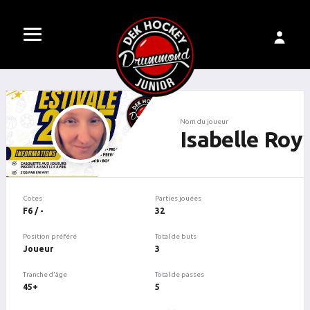
Nom du joueur
Isabelle Roy
Cotes
Parties jouées
F6 / -
32
Position préféré
Total de buts
Joueur
3
Tranche d'âge
Total de passes
45+
5