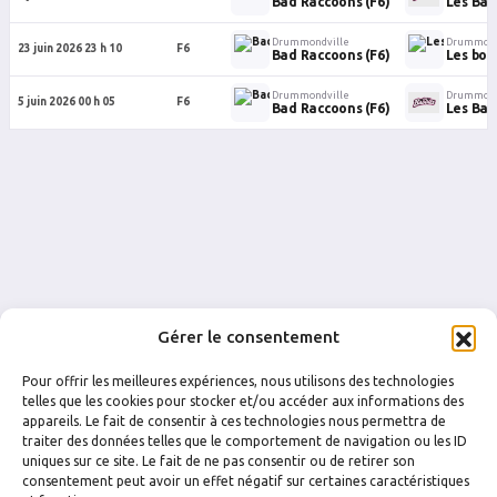
Bad Raccoons (F6)
Les Bad
Drummondville
Drummond
23 juin 2026 23 h 10
F6
Bad Raccoons (F6)
Les bo
Drummondville
Drummond
5 juin 2026 00 h 05
F6
Bad Raccoons (F6)
Les Bad
Gérer le consentement
Pour offrir les meilleures expériences, nous utilisons des technologies
telles que les cookies pour stocker et/ou accéder aux informations des
appareils. Le fait de consentir à ces technologies nous permettra de
traiter des données telles que le comportement de navigation ou les ID
uniques sur ce site. Le fait de ne pas consentir ou de retirer son
FACEBOOK
INSTAGRAM
consentement peut avoir un effet négatif sur certaines caractéristiques