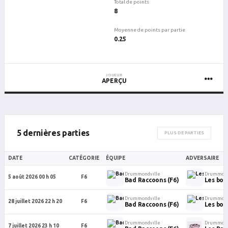
Total de points
8
Moyenne de points par partie
0.25
JOUEUR
APERÇU
5 dernières parties
PLUS DE PARTIES
DATE
CATÉGORIE
ÉQUIPE
ADVERSAIRE
Drummondville
Drummond
5 août 2026 00 h 05
F6
Bad Raccoons (F6)
Les bo
Drummondville
Drummond
28 juillet 2026 22 h 20
F6
Bad Raccoons (F6)
Les bo
Drummondville
Drummond
7 juillet 2026 23 h 10
F6