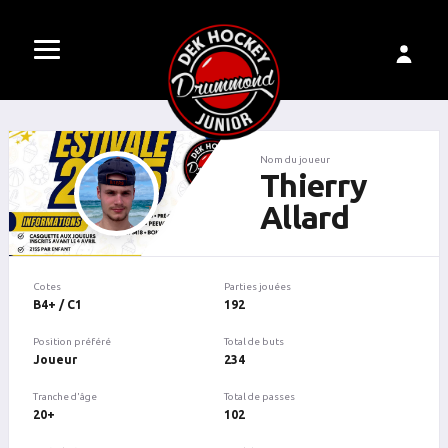
Nom du joueur
Thierry
Allard
Cotes
Parties jouées
B4+ / C1
192
Position préféré
Total de buts
Joueur
234
Tranche d'âge
Total de passes
20+
102