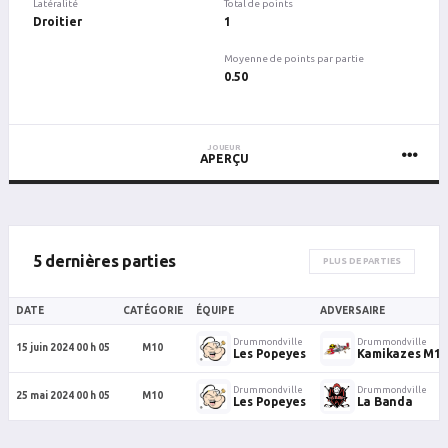
Latéralité
Total de points
Droitier
1
Moyenne de points par partie
0.50
JOUEUR
APERÇU
5 dernières parties
PLUS DE PARTIES
DATE
CATÉGORIE
ÉQUIPE
ADVERSAIRE
Drummondville
Drummondville
15 juin 2024 00 h 05
M10
Les Popeyes
Kamikazes M10
Drummondville
Drummondville
25 mai 2024 00 h 05
M10
Les Popeyes
La Banda