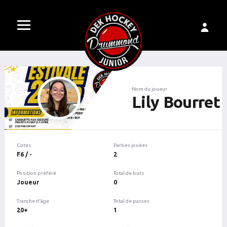
Nom du joueur
Lily Bourret
Cotes
Parties jouées
F6 / -
2
Position préféré
Total de buts
Joueur
0
Tranche d'âge
Total de passes
20+
1