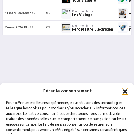
Tous à Labrie
Da
Drummondville
Dru
11 mars 2026 00 h 40
M8
Les Vikings
Tig
Drummondville
Las
7 mars 2026 19 h 35
C1
Pero Maître Electricien
Pr
Gérer le consentement
Pour offrir les meilleures expériences, nous utilisons des technologies
telles que les cookies pour stocker et/ou accéder aux informations des
appareils. Le fait de consentir à ces technologies nous permettra de
traiter des données telles que le comportement de navigation ou les ID
uniques sur ce site. Le fait de ne pas consentir ou de retirer son
FACEBOOK
INSTAGRAM
consentement peut avoir un effet négatif sur certaines caractéristiques