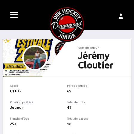
Nom du joueur
Jérémy
Cloutier
Cotes
Parties jouées
C1+ / -
69
Position préféré
Total de buts
Joueur
41
Tranche d'âge
Total de passes
25+
16