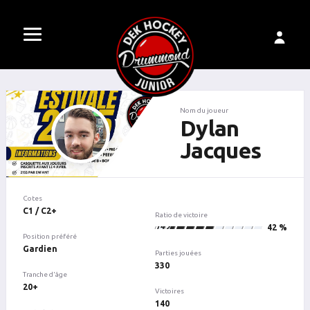
Nom du joueur
Dylan
Jacques
Cotes
C1 / C2+
Ratio de victoire
140
42 %
Position préféré
Gardien
Parties jouées
330
Tranche d'âge
20+
Victoires
140