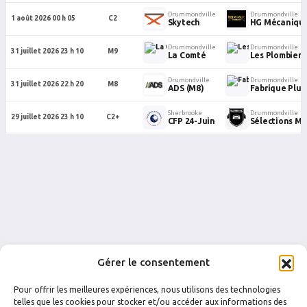
Drummondville
Drummondville
1 août 2026 00 h 05
C2
Skytech
HG Mécaniqu
Drummondville
Drummondville
31 juillet 2026 23 h 10
M9
La Comté
Les Plombiers
Drumondville
Drummondville
31 juillet 2026 22 h 20
M8
ADS (M8)
Fabrique Plu
Sherbrooke
Drummondville
29 juillet 2026 23 h 10
C2+
CFP 24-Juin
Sélections M. 
Gérer le consentement
Pour offrir les meilleures expériences, nous utilisons des technologies
telles que les cookies pour stocker et/ou accéder aux informations des