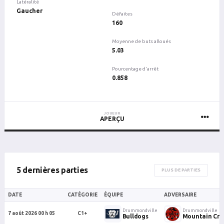
Latéralité
Gaucher
Défaites
160
Moyenne de buts alloués
5.03
Pourcentage d'arrêt
0.858
JOUEUR
APERÇU
5 dernières parties
PLUS DE PARTIES
DATE
CATÉGORIE
ÉQUIPE
ADVERSAIRE
Drummondville
Drummondville
7 août 2026 00 h 05
C1+
Bulldogs
Mountain Cr