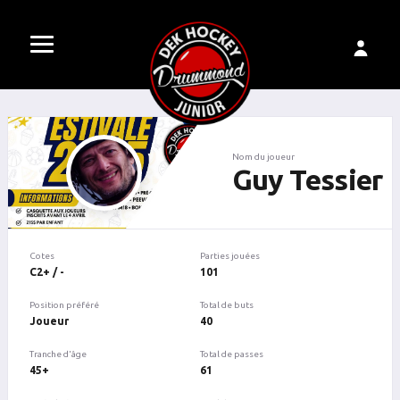
Nom du joueur
Guy Tessier
Cotes
Parties jouées
C2+ / -
101
Position préféré
Total de buts
Joueur
40
Tranche d'âge
Total de passes
45+
61