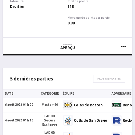
Latéralité
Total de points
Droitier
118
Moyenne de points par partie
0.98
JOUEUR
APERÇU
5 dernières parties
PLUS DE PARTIES
DATE
CATÉGORIE
ÉQUIPE
ADVERSAIRE
Colas de Boston
Benoit
6 août 2026 01 h 00
Master-40
LADHD
Gulls de San Diego
Rocket
4 août 2026 01 h 10
Secure
Exchange
LADHD