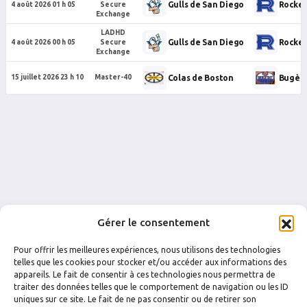
Gulls de San Diego
Rocket
4 août 2026 01 h 05
Secure
Exchange
LADHD
Gulls de San Diego
Rocket
4 août 2026 00 h 05
Secure
Exchange
Colas de Boston
Bugèr
15 juillet 2026 23 h 10
Master-40
Gérer le consentement
Pour offrir les meilleures expériences, nous utilisons des technologies
telles que les cookies pour stocker et/ou accéder aux informations des
appareils. Le fait de consentir à ces technologies nous permettra de
traiter des données telles que le comportement de navigation ou les ID
FACEBOOK
INSTAGRAM
uniques sur ce site. Le fait de ne pas consentir ou de retirer son