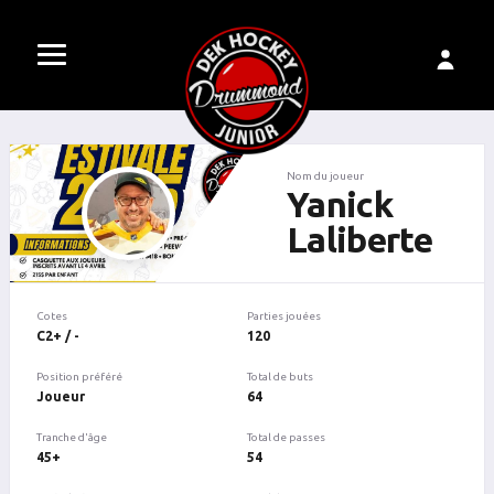
Nom du joueur
Yanick
Laliberte
Cotes
Parties jouées
C2+ / -
120
Position préféré
Total de buts
Joueur
64
Tranche d'âge
Total de passes
45+
54