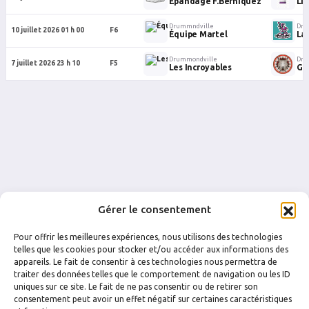
Épandage F.Berniquez
Lif
Drummndville
Dru
10 juillet 2026 01 h 00
F6
Équipe Martel
La
Drummondville
Dru
7 juillet 2026 23 h 10
F5
Les Incroyables
Gr
Gérer le consentement
Pour offrir les meilleures expériences, nous utilisons des technologies
telles que les cookies pour stocker et/ou accéder aux informations des
appareils. Le fait de consentir à ces technologies nous permettra de
traiter des données telles que le comportement de navigation ou les ID
uniques sur ce site. Le fait de ne pas consentir ou de retirer son
FACEBOOK
INSTAGRAM
consentement peut avoir un effet négatif sur certaines caractéristiques