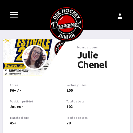
Nom du joueur
Julie
Chenel
Cotes
Parties jouées
F6+ / -
200
Position préféré
Total de buts
Joueur
102
Tranche d'âge
Total de passes
45+
78