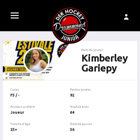
Nom du joueur
Kimberley
Gariepy
Cotes
Parties jouées
F5 / -
92
Position préféré
Total de buts
Joueur
64
Tranche d'âge
Total de passes
25+
36