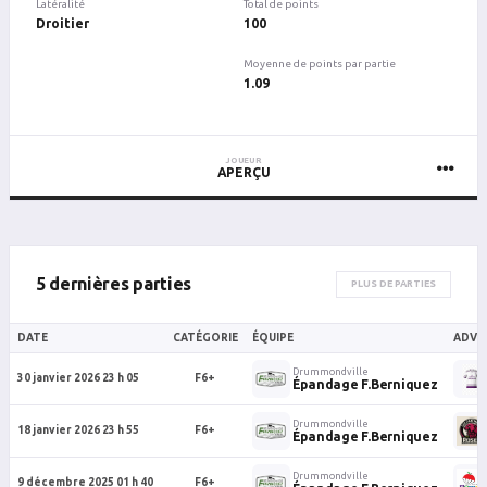
Latéralité
Total de points
Droitier
100
Moyenne de points par partie
1.09
JOUEUR
APERÇU
5 dernières parties
PLUS DE PARTIES
DATE
CATÉGORIE
ÉQUIPE
ADVE
Drummondville
30 janvier 2026 23 h 05
F6+
Épandage F.Berniquez
Drummondville
18 janvier 2026 23 h 55
F6+
Épandage F.Berniquez
Drummondville
9 décembre 2025 01 h 40
F6+