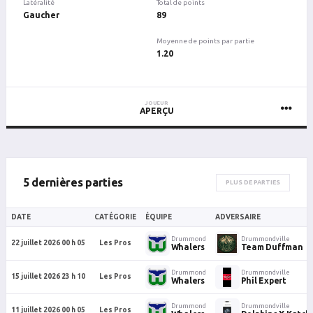
Latéralité
Total de points
Gaucher
89
Moyenne de points par partie
1.20
JOUEUR
APERÇU
5 dernières parties
PLUS DE PARTIES
DATE
CATÉGORIE
ÉQUIPE
ADVERSAIRE
Drummond
Drummondville
22 juillet 2026 00 h 05
Les Pros
Whalers
Team Duffman
Drummond
Drummondville
15 juillet 2026 23 h 10
Les Pros
Whalers
Phil Expert
Drummond
Drummondville
11 juillet 2026 00 h 05
Les Pros