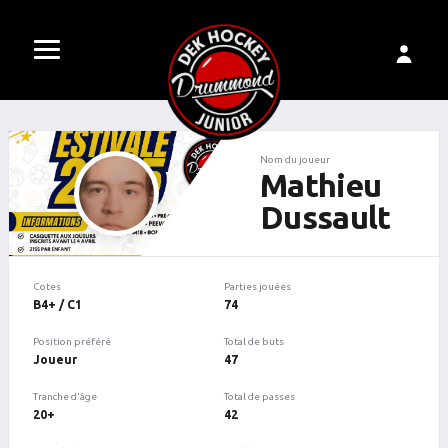
Nom du joueur
Mathieu
Dussault
Cotes
Parties jouées
B4+ / C1
74
Position préféré
Total de buts
Joueur
47
Tranche d'âge
Total de passes
20+
42