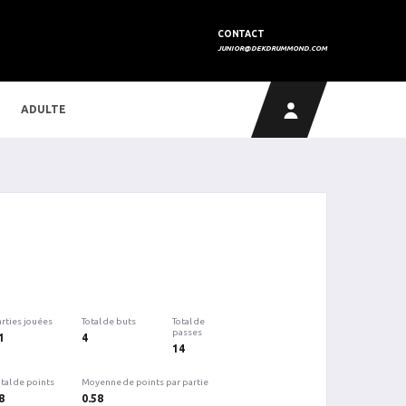
CONTACT
JUNIOR@DEKDRUMMOND.COM
ADULTE
arties jouées
Total de buts
Total de
passes
1
4
14
tal de points
Moyenne de points par partie
8
0.58