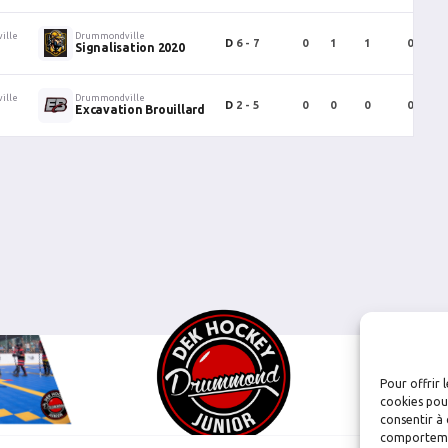
ille
Drummondville
D
6 - 7
0
1
1
0
Signalisation 2020
ille
Drummondville
D
2 - 5
0
0
0
0
Excavation Brouillard
Pour offrir 
cookies pour
consentir à 
comportement