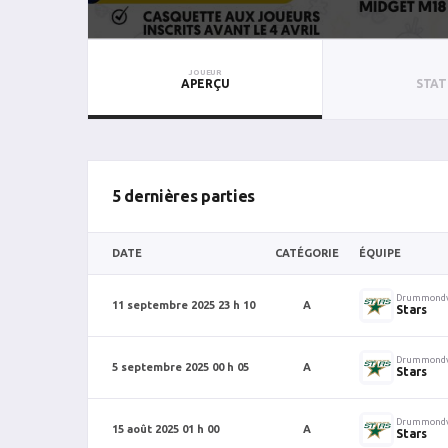
JOUEUR
APERÇU
STAT
5 dernières parties
DATE
CATÉGORIE
ÉQUIPE
Drummondv
11 septembre 2025 23 h 10
A
Stars
Drummondv
5 septembre 2025 00 h 05
A
Stars
Drummondv
15 août 2025 01 h 00
A
Stars