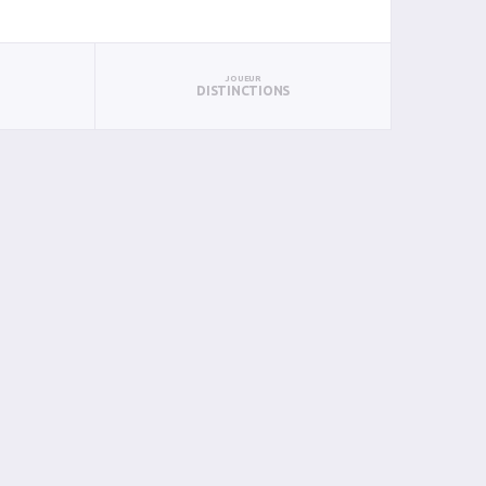
JOUEUR
DISTINCTIONS
BAN
PAN
BIN
PIN
1
0
0
0
0
0
0
0
0
0
0
0