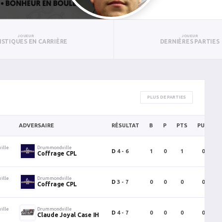
JOUEUR
JOUEUR
ISTIQUES EN CARRIÈRE
DERNIÈRES PARTIES
PLUS DE PARTIES
ADVERSAIRE
RÉSULTAT
B
P
PTS
PUN
ille
Drummondville
D
4 - 6
1
0
1
0
Coffrage CPL
ille
Drummondville
D
3 - 7
0
0
0
0
Coffrage CPL
ille
Drummondville
D
4 - 7
0
0
0
0
Claude Joyal Case IH