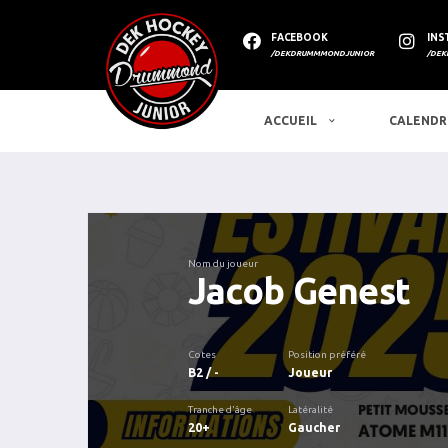
FACEBOOK
INS
/DEKDRUMMMONDJUNIOR
/DEK
ACCUEIL
CALENDR
Nom du joueur
Jacob Genest
Cotes
Position préféré
B2 / -
Joueur
Tranche d'âge
Latéralité
20+
Gaucher