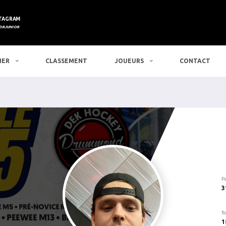
TAGRAM
DRJUNIOR
IER
CLASSEMENT
JOUEURS
CONTACT
P
3
To
1