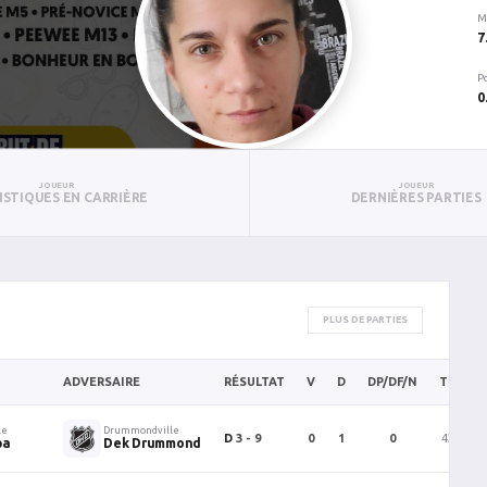
M
7
P
0
JOUEUR
JOUEUR
ISTIQUES EN CARRIÈRE
DERNIÈRES PARTIES
PLUS DE PARTIES
ADVERSAIRE
RÉSULTAT
V
D
DP/DF/N
TC
B
le
Drummondville
D
3 - 9
0
1
0
42
pa
Dek Drummond