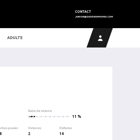
CONTACT
JUNIOR@DEKDRUMMOND.COM
ADULTE
Ratio de victoire
2
11 %
arties jouées
Victoires
Défaites
8
2
14