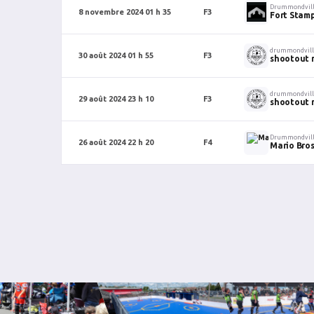
Drummondvil
8 novembre 2024 01 h 35
F3
Fort Stam
drummondvil
30 août 2024 01 h 55
F3
shootout 
drummondvil
29 août 2024 23 h 10
F3
shootout 
Drummondvil
26 août 2024 22 h 20
F4
Mario Bro