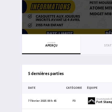
JOUEUR
APERÇU
STAT
5 dernières parties
DATE
CATÉGORIE
ÉQUIPE
Drummondvil
7 février 2025 00 h 45
F3
Fort Stam