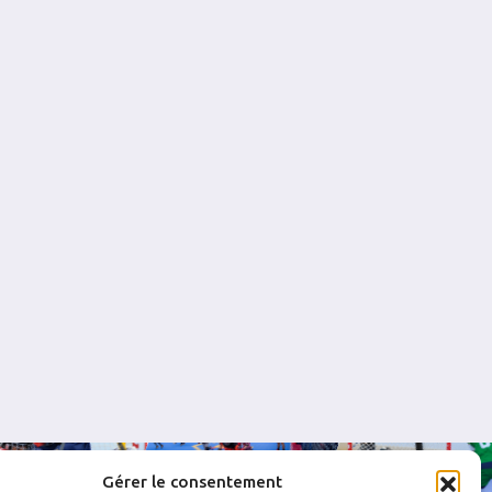
2
0.889
0
0
8
0.805
0
0
4
0.882
0
0
1
0.978
0
0
Gérer le consentement