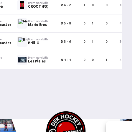
le
Drummondville
V
6 - 2
1
0
0
18
pa
GROOT (F3)
le
Drummondville
D
5 - 8
0
1
0
41
master
Mario Bros
le
Drummondville
D
5 - 6
0
1
0
34
master
Brill-O
le
Drummondville
N
1 - 1
0
0
1
45
s
Les Plaies