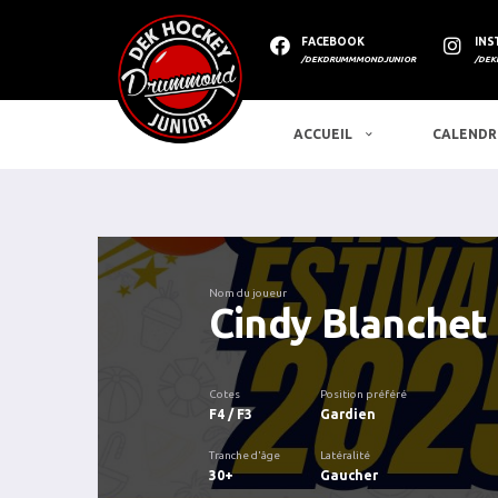
FACEBOOK
INS
/DEKDRUMMMONDJUNIOR
/DEK
ACCUEIL
CALENDR
Nom du joueur
Cindy Blanchet
Cotes
Position préféré
F4 / F3
Gardien
Tranche d'âge
Latéralité
30+
Gaucher