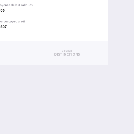
oyenne de buts alloués
.06
ourcentage d'arrêt
.807
JOUEUR
DISTINCTIONS
C
%ARR
PUN
BL
9
0.786
0
0