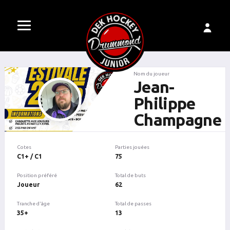
Nom du joueur
Jean-
Philippe
Champagne
Cotes
Parties jouées
C1+ / C1
75
Position préféré
Total de buts
Joueur
62
Tranche d'âge
Total de passes
35+
13