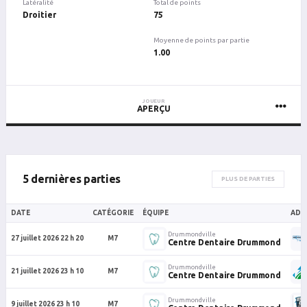
Latéralité
Total de points
Droitier
75
Moyenne de points par partie
1.00
JOUEUR
APERÇU
5 dernières parties
PLUS DE PARTIES
DATE
CATÉGORIE
ÉQUIPE
ADV
Drummondville
27 juillet 2026 22 h 20
M7
Centre Dentaire Drummond
Drummondville
21 juillet 2026 23 h 10
M7
Centre Dentaire Drummond
Drummondville
9 juillet 2026 23 h 10
M7