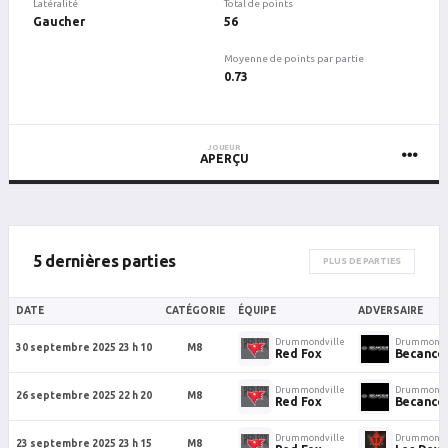
Latéralité
Total de points
Gaucher
56
Moyenne de points par partie
0.73
JOUEUR
APERÇU
5 dernières parties
PLUS DE PARTIES
DATE
CATÉGORIE
ÉQUIPE
ADVERSAIRE
Drummondville
Drummondv
30 septembre 2025 23 h 10
M8
Red Fox
Becancou
Drummondville
Drummondv
26 septembre 2025 22 h 20
M8
Red Fox
Becancou
Drummondville
Drummondv
23 septembre 2025 23 h 15
M8