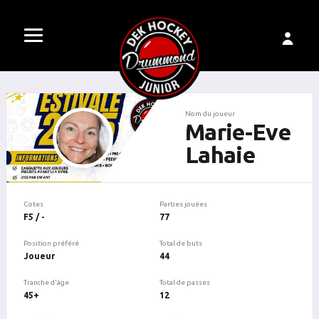
Nom du joueur
Marie-Eve
Lahaie
Cotes
Parties jouées
F5 / -
77
Position préféré
Total de buts
Joueur
44
Tranche d'âge
Total de passes
45+
12