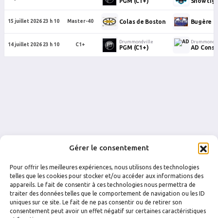
PGM (C1+)
Snow tig
Colas de Boston
Bugère d
15 juillet 2026 23 h 10
Master-40
Drummondville
Drummondvi
14 juillet 2026 23 h 10
C1+
PGM (C1+)
AD Const
Gérer le consentement
Pour offrir les meilleures expériences, nous utilisons des technologies
telles que les cookies pour stocker et/ou accéder aux informations des
appareils. Le fait de consentir à ces technologies nous permettra de
traiter des données telles que le comportement de navigation ou les ID
uniques sur ce site. Le fait de ne pas consentir ou de retirer son
FACEBOOK
INSTAGRAM
consentement peut avoir un effet négatif sur certaines caractéristiques