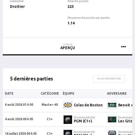
Latéralité
Total de points
Droitier
223
Moyenne de points par partie
1.14
JOUEUR
APERÇU
5 dernières parties
PLUS DE PARTIES
DATE
CATÉGORIE
ÉQUIPE
ADVERSAIRE
Colas de Boston
Benoit e
6 août 2026 01 h 00
Master-40
Drummondville
Drummondvi
4 août 2026 00 h 05
C1+
PGM (C1+)
Les Grizz
Drummondville
Drummondvi
16 juillet 2026 00 h 05
C1+