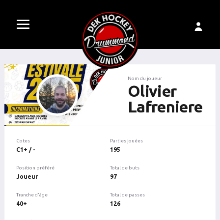
Nom du joueur
Olivier
Lafreniere
Cotes
Parties jouées
C1+ / -
195
Position préféré
Total de buts
Joueur
97
Tranche d'âge
Total de passes
40+
126