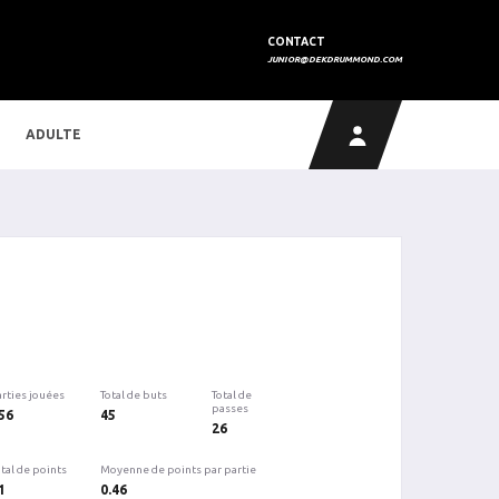
CONTACT
JUNIOR@DEKDRUMMOND.COM
ADULTE
arties jouées
Total de buts
Total de
passes
56
45
26
tal de points
Moyenne de points par partie
1
0.46