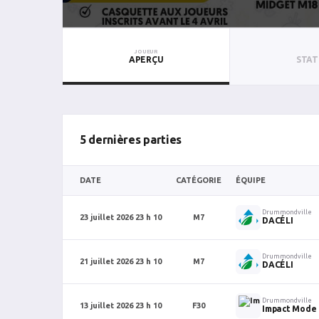
JOUEUR
APERÇU
STAT
5 dernières parties
DATE
CATÉGORIE
ÉQUIPE
Drummondville
23 juillet 2026 23 h 10
M7
DACÉLI
Drummondville
21 juillet 2026 23 h 10
M7
DACÉLI
Drummondville
13 juillet 2026 23 h 10
F30
Impact Mode