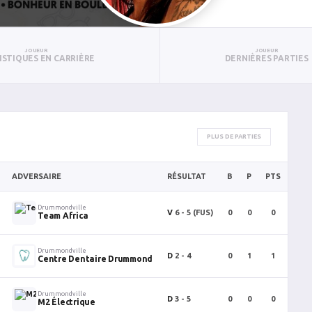
JOUEUR
JOUEUR
ISTIQUES EN CARRIÈRE
DERNIÈRES PARTIES
PLUS DE PARTIES
ADVERSAIRE
RÉSULTAT
B
P
PTS
PUN
Drummondville
V
6 - 5
(FUS)
0
0
0
0
Team Africa
Drummondville
D
2 - 4
0
1
1
0
Centre Dentaire Drummond
Drummondville
D
3 - 5
0
0
0
0
M2 Électrique