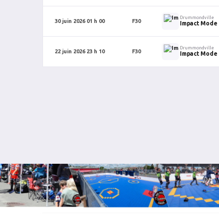
Drummondville
30 juin 2026 01 h 00
F30
Impact Mode
Drummondville
22 juin 2026 23 h 10
F30
Impact Mode