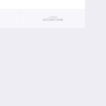
JOUEUR
DISTINCTIONS
BAN
PAN
BIN
PIN
0
0
0
0
0
0
0
0
0
0
0
0