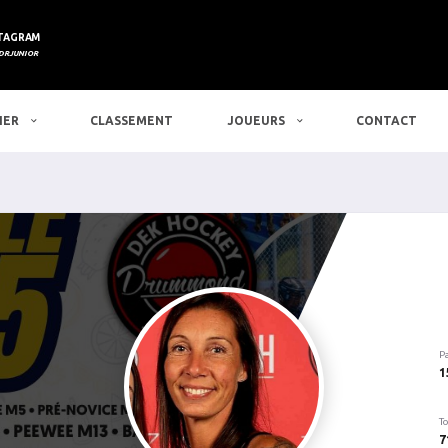
TAGRAM
DRJUNIOR
IER
CLASSEMENT
JOUEURS
CONTACT
P
1
To
7