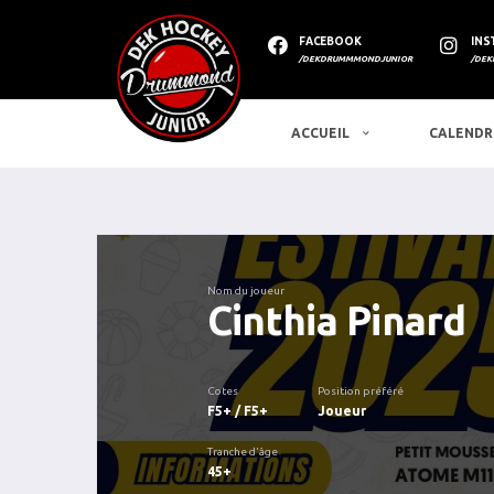
FACEBOOK
INS
/DEKDRUMMMONDJUNIOR
/DEK
ACCUEIL
CALENDR
Nom du joueur
Cinthia Pinard
Cotes
Position préféré
F5+ / F5+
Joueur
Tranche d'âge
45+