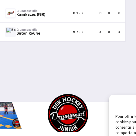
Drummondville
D
1 - 2
0
0
0
0
Kamikazes (F30)
Drummondville
V
7 - 2
3
0
3
2
Baton Rouge
Pour offrir 
cookies pour
consentir à 
comportement