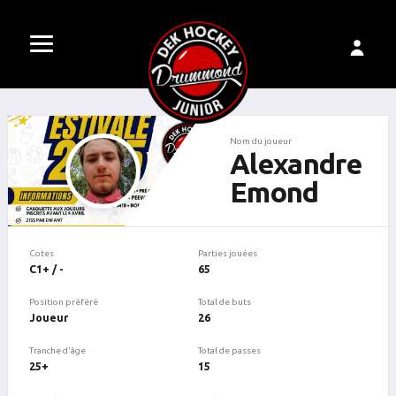
Nom du joueur
Alexandre
Emond
Cotes
Parties jouées
C1+ / -
65
Position préféré
Total de buts
Joueur
26
Tranche d'âge
Total de passes
25+
15