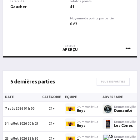
Latéralité
Total de points
Gaucher
41
Moyenne de points par partie
0.63
JOUEUR
APERÇU
5 dernières parties
PLUS DE PARTIES
DATE
CATÉGORIE
ÉQUIPE
ADVERSAIRE
Drummondville
Drummondville
7 août 2026 01 h 00
C1+
Boys
Dumanité
Drummondville
Drummondville
31 juillet 2026 00 h 05
C1+
Boys
Les Cônes
Drummondville
Drummondville
23 juillet 2026 22 h 20
C1+