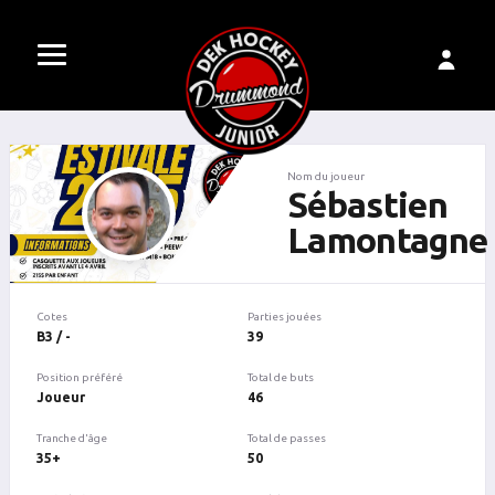
Nom du joueur
Sébastien
Lamontagne
Cotes
Parties jouées
B3 / -
39
Position préféré
Total de buts
Joueur
46
Tranche d'âge
Total de passes
35+
50