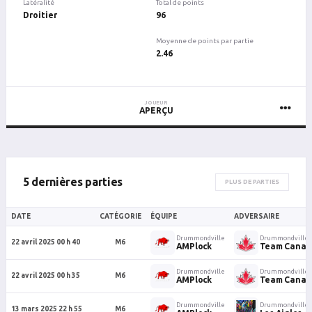
Latéralité
Total de points
Droitier
96
Moyenne de points par partie
2.46
JOUEUR
APERÇU
5 dernières parties
PLUS DE PARTIES
DATE
CATÉGORIE
ÉQUIPE
ADVERSAIRE
Drummondville
Drummondville
22 avril 2025 00 h 40
M6
AMPlock
Team Canad
Drummondville
Drummondville
22 avril 2025 00 h 35
M6
AMPlock
Team Canad
Drummondville
Drummondville
13 mars 2025 22 h 55
M6