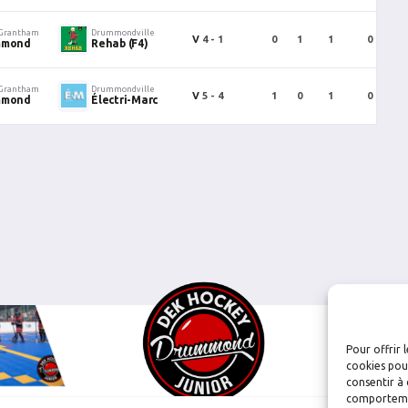
 Grantham
Drummondville
V
4 - 1
0
1
1
0
ummond
Rehab (F4)
 Grantham
Drummondville
V
5 - 4
1
0
1
0
ummond
Électri-Marc
Pour offrir 
cookies pour
consentir à 
comportement