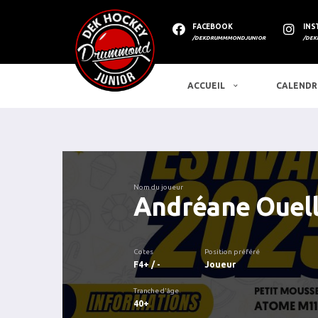
FACEBOOK
INS
/DEKDRUMMMONDJUNIOR
/DEK
ACCUEIL
CALENDR
Nom du joueur
Andréane Ouel
Cotes
Position préféré
F4+ / -
Joueur
Tranche d'âge
40+