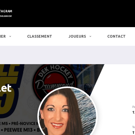
TAGRAM
DRJUNIOR
IER
CLASSEMENT
JOUEURS
CONTACT
let
P
1
To
1