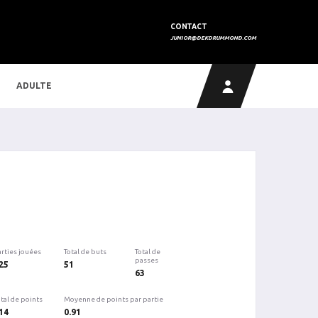
CONTACT
JUNIOR@DEKDRUMMOND.COM
ADULTE
arties jouées
Total de buts
Total de
passes
25
51
63
tal de points
Moyenne de points par partie
14
0.91