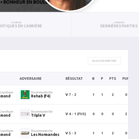
JOUEUR
JOUEUR
ISTIQUES EN CARRIÈRE
DERNIÈRES PARTIES
PLUS DE PARTIES
ADVERSAIRE
RÉSULTAT
B
P
PTS
PUN
B
 Grantham
Drummondville
V
7 - 2
1
1
2
0
ummond
Rehab (F4)
 Grantham
Drummondville
V
4 - 1
(FUS)
0
0
0
2
ummond
Triple V
 Grantham
Drummondville
V
5 - 3
1
1
2
0
ummond
Les Normandes