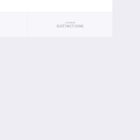
JOUEUR
DISTINCTIONS
AN
PAN
BIN
PIN
0
0
0
0
0
0
0
0
0
0
0
0