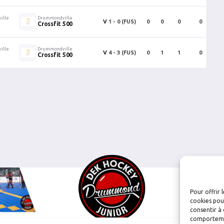
ille
Drummondville
V
1 - 0
(FUS)
0
0
0
0
Crossfit 500
ille
Drummondville
V
4 - 3
(FUS)
0
1
1
0
Crossfit 500
Pour offrir 
cookies pour
consentir à 
comportement