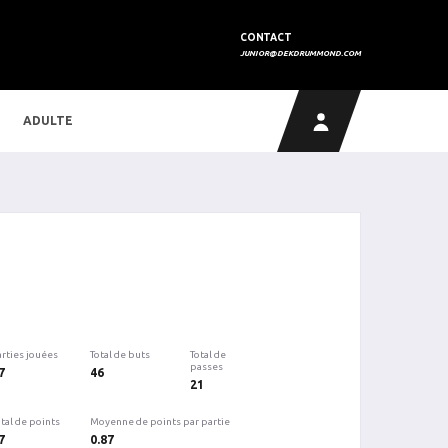
CONTACT
JUNIOR@DEKDRUMMOND.COM
ADULTE
arties jouées
Total de buts
Total de
passes
7
46
21
tal de points
Moyenne de points par partie
7
0.87