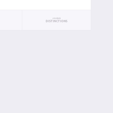
JOUEUR
DISTINCTIONS
AN
PAN
BIN
PIN
0
0
0
0
0
0
0
0
0
0
0
0