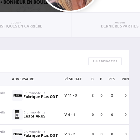
JOUEUR
JOUEUR
ISTIQUES EN CARRIÈRE
DERNIÈRES PARTIES
PLUS DE PARTIES
ADVERSAIRE
RÉSULTAT
B
P
PTS
PUN
B
ille
Drummondville
V
11 - 3
2
0
2
0
Fabrique Plus ODT
ille
Drummondville
V
4 - 1
0
0
0
0
Les SHARKS
ille
Drummondville
V
3 - 2
0
0
0
0
Fabrique Plus ODT