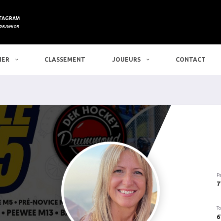
TAGRAM
DRJUNIOR
IER
CLASSEMENT
JOUEURS
CONTACT
P
7
To
6