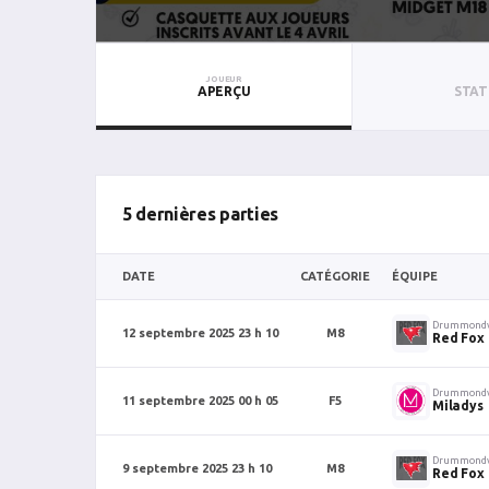
JOUEUR
APERÇU
STAT
5 dernières parties
DATE
CATÉGORIE
ÉQUIPE
Drummondv
12 septembre 2025 23 h 10
M8
Red Fox
Drummondv
11 septembre 2025 00 h 05
F5
Miladys
Drummondv
9 septembre 2025 23 h 10
M8
Red Fox