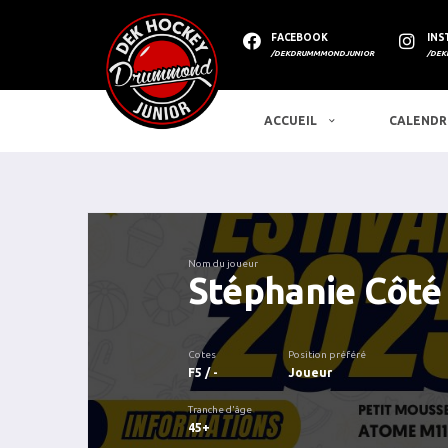
FACEBOOK
INS
/DEKDRUMMMONDJUNIOR
/DEK
ACCUEIL
CALENDR
Nom du joueur
Stéphanie Côté
Cotes
Position préféré
F5 / -
Joueur
Tranche d'âge
45+