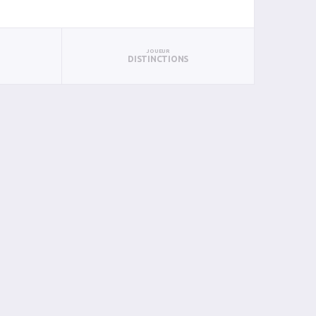
JOUEUR
DISTINCTIONS
PTS
PUN
BAN
PAN
BIN
PIN
2
2
0
0
0
0
2
2
0
0
0
0
0
0
0
0
0
0