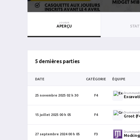
JOUEUR
APERÇU
STAT
5 dernières parties
DATE
CATÉGORIE
ÉQUIPE
Drummondv
25 novembre 2025 02 h 30
F4
Excavati
Drummondv
15 juillet 2025 00 h 05
F4
Groot (F
Drummondv
27 septembre 2024 00 h 05
F3
Mocking