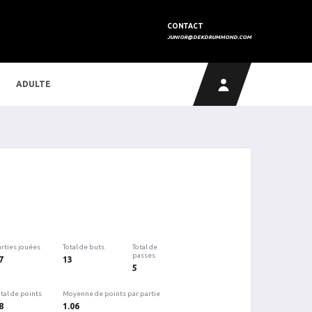
CONTACT
JUNIOR@DEKDRUMMOND.COM
ADULTE
arties jouées
Total de buts
Total de
passes
7
13
5
tal de points
Moyenne de points par partie
8
1.06