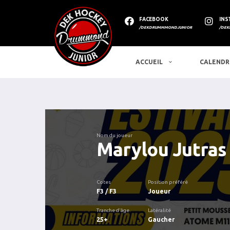
FACEBOOK
INS
/DEKDRUMMMONDJUNIOR
/DEK
ACCUEIL
CALENDR
Nom du joueur
Marylou Jutras
Cotes
Position préféré
F3 / F3
Joueur
Tranche d'âge
Latéralité
25+
Gaucher