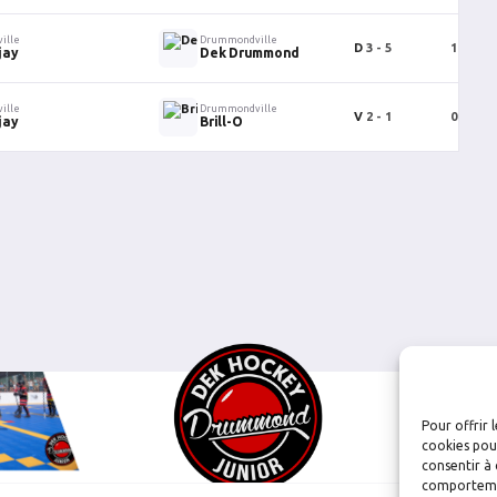
ille
Drummondville
D
3 - 5
1
0
jay
Dek Drummond
ille
Drummondville
V
2 - 1
0
0
jay
Brill-O
Pour offrir 
cookies pour
consentir à 
comportement