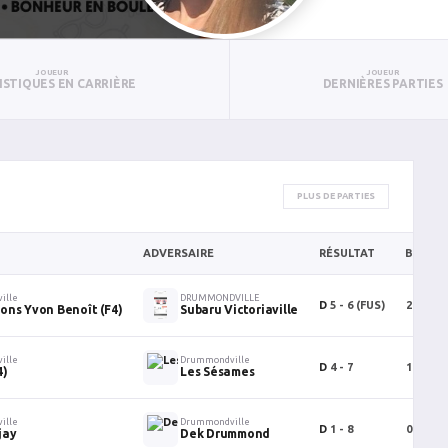
JOUEUR
JOUEUR
ISTIQUES EN CARRIÈRE
DERNIÈRES PARTIES
PLUS DE PARTIES
ADVERSAIRE
RÉSULTAT
B
P
ille
DRUMMONDVILLE
D
5 - 6
(FUS)
2
0
ons Yvon Benoît (F4)
Subaru Victoriaville
ille
Drummondville
D
4 - 7
1
1
4)
Les Sésames
ille
Drummondville
D
1 - 8
0
0
jay
Dek Drummond