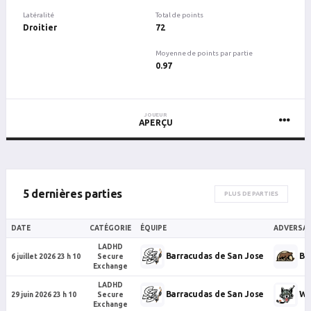
Latéralité
Total de points
Droitier
72
Moyenne de points par partie
0.97
JOUEUR
APERÇU
5 dernières parties
PLUS DE PARTIES
DATE
CATÉGORIE
ÉQUIPE
ADVERSAI
LADHD
Barracudas de San Jose
Be
6 juillet 2026 23 h 10
Secure
Exchange
LADHD
Barracudas de San Jose
Wo
29 juin 2026 23 h 10
Secure
Exchange