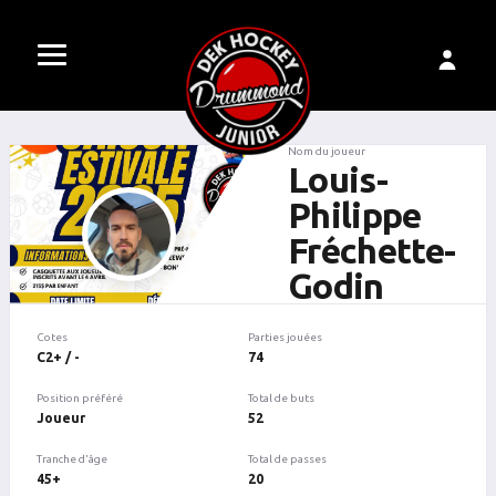
Nom du joueur
Louis-
Philippe
Fréchette-
Godin
Cotes
Parties jouées
C2+ / -
74
Position préféré
Total de buts
Joueur
52
Tranche d'âge
Total de passes
45+
20