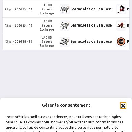
LADHD
Barracudas de San Jose
Pe
22 juin 2026 23 h 10
Secure
Exchange
LADHD
Barracudas de San Jose
Ro
15 juin 2026 23 h 10
Secure
Exchange
LADHD
Barracudas de San Jose
Ph
13 juin 2026 18 h 30
Secure
Exchange
Gérer le consentement
Pour offrir les meilleures expériences, nous utilisons des technologies
telles que les cookies pour stocker et/ou accéder aux informations des
appareils. Le fait de consentir à ces technologies nous permettra de