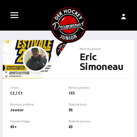
Nom du joueur
Eric
Simoneau
Cotes
Parties jouées
C2 / C1
155
Position préféré
Total de buts
Joueur
93
Tranche d'âge
Total de passes
45+
63