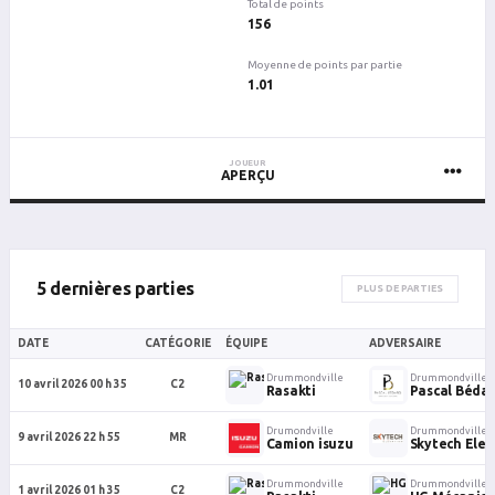
Total de points
156
Moyenne de points par partie
1.01
JOUEUR
APERÇU
5 dernières parties
PLUS DE PARTIES
DATE
CATÉGORIE
ÉQUIPE
ADVERSAIRE
Drummondville
Drummondville
10 avril 2026 00 h 35
C2
Rasakti
Pascal Bédar
Drumondville
Drummondville
9 avril 2026 22 h 55
MR
Camion isuzu
Skytech Elev
Drummondville
Drummondville
1 avril 2026 01 h 35
C2