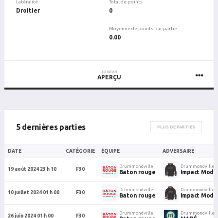
Latéralité
Total de points
Droitier
0
Moyenne de points par partie
0.00
JOUEUR
APERÇU
5 dernières parties
PLUS DE PARTIES
DATE
CATÉGORIE
ÉQUIPE
ADVERSAIRE
Drummondville
Drummondville
19 août 2024 23 h 10
F30
Baton rouge
Impact Mode
Drummondville
Drummondville
10 juillet 2024 01 h 00
F30
Baton rouge
Impact Mode
Drummondville
Drummondville
26 juin 2024 01 h 00
F30