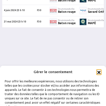
Baton rouge
MAPÉ
Drummondville
Drummondville
4 juin 2024 23 h 10
F30
Baton rouge
Savard Ortho
Drummondville
Drummondville
21 mai 2024 23 h 10
F30
Baton rouge
MAPÉ
Gérer le consentement
Pour offrir les meilleures expériences, nous utilisons des technologies
telles que les cookies pour stocker et/ou accéder aux informations des
appareils. Le fait de consentir à ces technologies nous permettra de
traiter des données telles que le comportement de navigation ou les ID
uniques sur ce site. Le fait de ne pas consentir ou de retirer son
FACEBOOK
INSTAGRAM
consentement peut avoir un effet négatif sur certaines caractéristiques