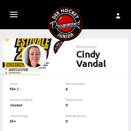
Nom du joueur
Cindy
Vandal
Cotes
Parties jouées
F6+ / -
6
Position préféré
Total de buts
Joueur
0
Tranche d'âge
Total de passes
35+
0