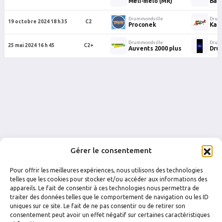
Méli-mélo (MR)
Bad
Drummondville
Drum
19 octobre 2024 18 h 35
C2
Proconek
Kam
Drummondville
Drum
25 mai 2024 16 h 45
C2+
Auvents 2000 plus
Dru
Gérer le consentement
Pour offrir les meilleures expériences, nous utilisons des technologies
telles que les cookies pour stocker et/ou accéder aux informations des
appareils. Le fait de consentir à ces technologies nous permettra de
traiter des données telles que le comportement de navigation ou les ID
uniques sur ce site. Le fait de ne pas consentir ou de retirer son
FACEBOOK
INSTAGRAM
consentement peut avoir un effet négatif sur certaines caractéristiques