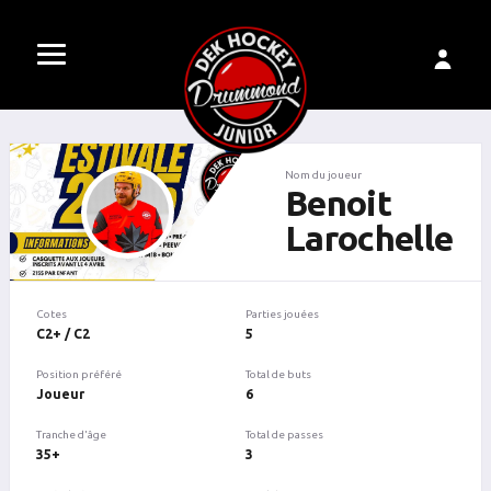
Nom du joueur
Benoit
Larochelle
Cotes
Parties jouées
C2+ / C2
5
Position préféré
Total de buts
Joueur
6
Tranche d'âge
Total de passes
35+
3