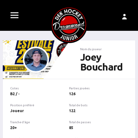
Nom du joueur
Joey
Bouchard
Cotes
Parties jouées
B2 / -
126
Position préféré
Total de buts
Joueur
122
Tranche d'âge
Total de passes
20+
85