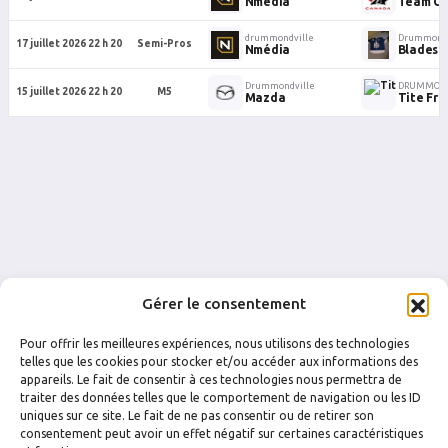
Nmédia
Team C
drummondville
Drummondv
17 juillet 2026 22 h 20
Semi-Pros
Nmédia
Blades o
Drummondville
DRUMMOND
15 juillet 2026 22 h 20
M5
Mazda
Tite Fre
Gérer le consentement
Pour offrir les meilleures expériences, nous utilisons des technologies
telles que les cookies pour stocker et/ou accéder aux informations des
appareils. Le fait de consentir à ces technologies nous permettra de
traiter des données telles que le comportement de navigation ou les ID
uniques sur ce site. Le fait de ne pas consentir ou de retirer son
FACEBOOK
INSTAGRAM
consentement peut avoir un effet négatif sur certaines caractéristiques